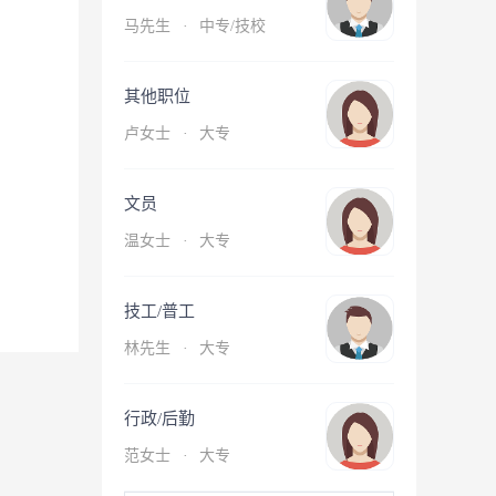
马先生
·
中专/技校
其他职位
卢女士
·
大专
文员
温女士
·
大专
技工/普工
林先生
·
大专
行政/后勤
范女士
·
大专