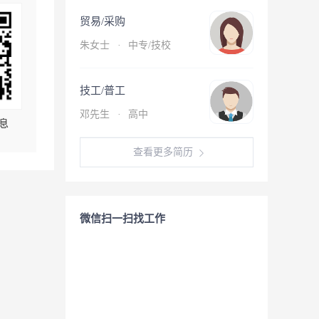
贸易/采购
朱女士
·
中专/技校
技工/普工
邓先生
·
高中
息
查看更多简历
微信扫一扫找工作